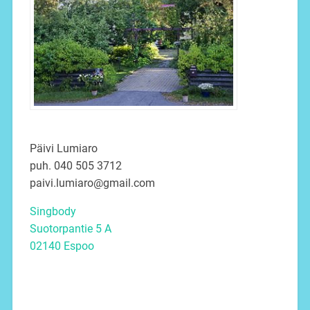
Päivi Lumiaro
puh. 040 505 3712
paivi.lumiaro@gmail.com
Singbody
Suotorpantie 5 A
02140 Espoo