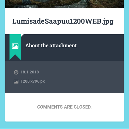
LumisadeSaapuu1200WEB.jpg
About the attachment
18.1.2018
1200
x
796 px
COMMENTS ARE CLOSED.