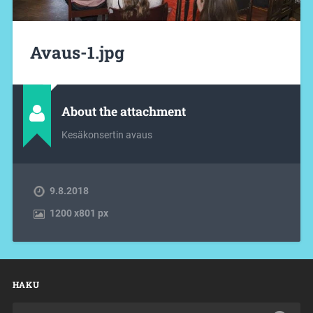
Avaus-1.jpg
About the attachment
Kesäkonsertin avaus
9.8.2018
1200
x
801 px
HAKU