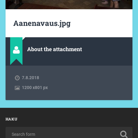
Aanenavaus.jpg
About the attachment
7.8.2018
1200
x
801 px
HAKU