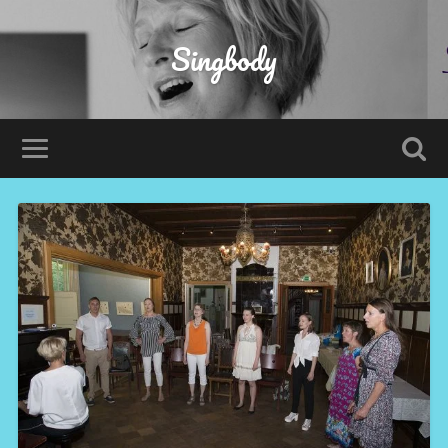
Singbody