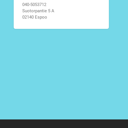
040-5053712
Suotorpantie 5 A
02140 Espoo