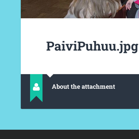
PaiviPuhuu.jpg
About the attachment