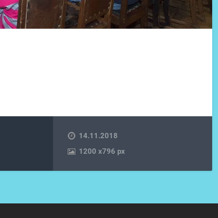
14.11.2018
1200
x
796 px